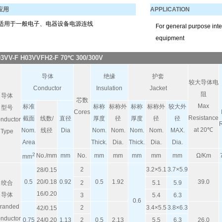
应用
APPLICATION
适用于一般电子、电器设备电源连线
For general purpose inter
equipment
3VV-F
H03VVFH2-F 70℃ 300/300V
导体
绝缘
护套
较大导体电
Conductor
Insulation
Jacket
阻
导体
芯数
Max
标准
标称
标称外
标称
标称外
较大外
型号
Cores
Resistance
截面
线数
/
直径
厚度
径
厚度
径
径
nductor
R
at 20℃
Nom.
线径
Dia
Nom.
Nom.
Nom.
Nom.
MAX.
Type
Area
Thick.
Dia.
Thick.
Dia.
Dia.
2
No./mm
mm
No.
mm
mm
mm
mm
mm
Ω/Km
mm
2
3.2×5.1
3.7×5.9
28
/0.15
0.5
20/0.18
0.92
0.5
1.92
39.0
绞合
2
5.1
5.9
16/0.20
导体
3
5.4
6.3
0.6
tranded
2
3.4×5.5
3.8×6.3
42/0.15
nductor
0.75
24/0.20
1.13
2
0.5
2.13
5.5
6.3
26.0