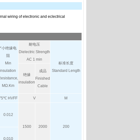
nal wiring of electronic and eclectrical
耐电压
*小绝缘电
Dielectric Strength
阻
AC 1 min
Min
标准长度
Insulation
Standard Length
成品
绝缘
esistance,
Finished
insulation
MΩ.Km
Cable
75℃ HVFF
V
M
0.012
1500
2000
200
0.010