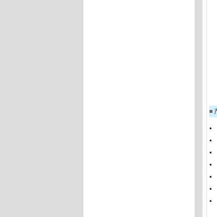
■
●
●
●
●
●
●
●