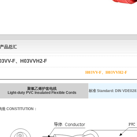
产品总汇
03VV-F、H03VVH2-F
H03VV-F、H03VVH2-F
聚氯乙烯护套电线
标准
Standard: DIN VDE028
Light-duty PVC Insulated Flexible Cords
构造 CONSTITUTION：