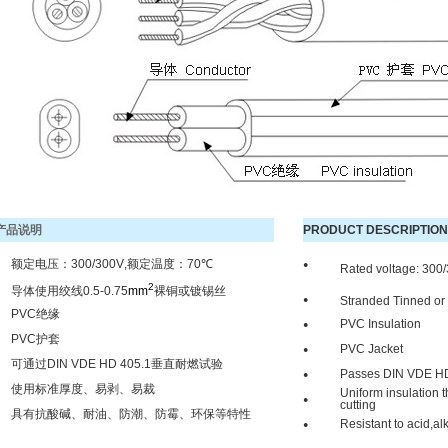
产品说明
PRODUCT DESCRIPTION
额定电压：
300/300V
,
额定温度
：
70℃
●
Rated voltage: 300
2
导体使用绞线
0.5-0.75
mm
裸铜或镀锡丝
Stranded Tinned or 
●
PVC
绝缘
PVC Insulation
●
PVC
护套
PVC Jacket
●
可通过
DIN VDE HD 405.1垂直
耐燃试验
Passes DIN VDE HD4
●
使用标准厚度、易剥、易裁
Uniform insulation t
●
cutting
具有抗酸碱、耐油、防潮、防霉、环保等特性
Resistant to acid,a
●